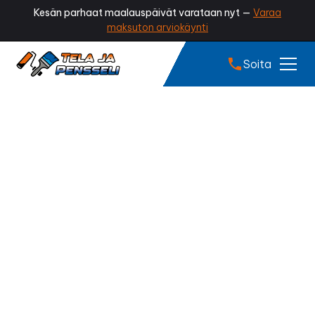
Kesän parhaat maalauspäivät varataan nyt —
Varaa
maksuton arviokäynti
Soita
Rännien tyhjennys
Akaa
Tukkeutuvatko rännisi lehdistä ja neulasista?
Ammattilaisen tekemä rännien tyhjennys varmistaa,
että vesi kulkee esteettä pois katolta ja talosi pysyy
kuivana ja turvassa. Puhdistetut rännit suojaavat