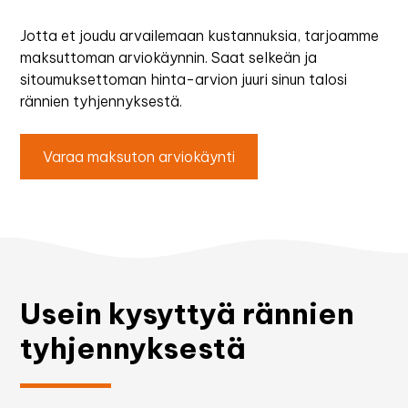
Jotta et joudu arvailemaan kustannuksia, tarjoamme
maksuttoman arviokäynnin. Saat selkeän ja
sitoumuksettoman hinta-arvion juuri sinun talosi
rännien tyhjennyksestä.
Varaa maksuton arviokäynti
Usein kysyttyä rännien
tyhjennyksestä