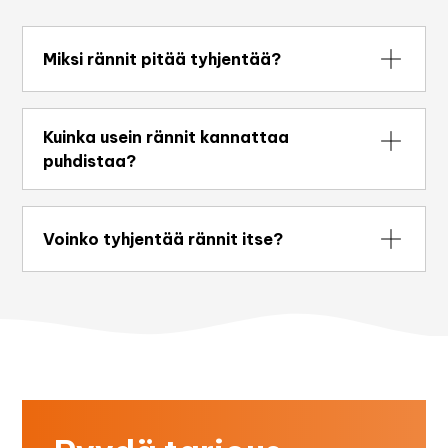
Miksi rännit pitää tyhjentää?
Tukkeutuneet rännit keräävät vettä, joka voi
valua seinille, ikkunoihin ja perustuksiin. Tämä
Kuinka usein rännit kannattaa
lisää kosteus- ja homevaurioiden riskiä ja
puhdistaa?
lyhentää rännien käyttöikää.
Rännit olisi hyvä puhdistaa vähintään kerran
vuodessa, mieluiten keväällä tai syksyllä. Jos
Voinko tyhjentää rännit itse?
talo sijaitsee puiden läheisyydessä, tyhjennys
voi olla tarpeen jopa useammin.
Voit, mutta työ voi olla vaarallista ilman
kunnollisia välineitä ja telineitä. Ammattilainen
tekee työn turvallisesti, tehokkaasti ja tarkistaa
samalla, että rännien kaadot ja kiinnitykset
ovat kunnossa.