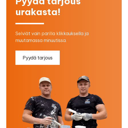
Pyydä tarjous
urakasta!
Selviät vain parilla klikkauksella ja
muutamassa minuutissa.
Pyydä tarjous