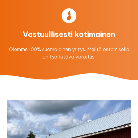
Vastuullisesti kotimainen
Olemme 100% suomalainen yritys. Meiltä ostamisella
on työllistävä vaikutus.