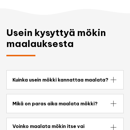
Usein kysyttyä mökin
maalauksesta
Kuinka usein mökki kannattaa maalata?
Mökin ulkoverhous maalataan yleensä 8–15
vuoden välein, riippuen käytetystä maalista,
Mikä on paras aika maalata mökki?
mökin sijainnista ja sääolosuhteista. Rannalla ja
aurinkoisella paikalla oleva mökki voi tarvita
Paras aika on keväästä syksyyn, kun sää on
huoltomaalausta useammin.
kuiva ja lämpötila pysyy noin +10–25 °C välillä.
Voinko maalata mökin itse vai