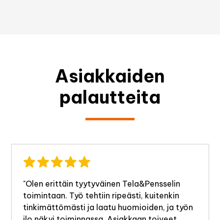
Asiakkaiden
palautteita
"Olen erittäin tyytyväinen Tela&Pensselin
toimintaan. Työ tehtiin ripeästi, kuitenkin
tinkimättömästi ja laatu huomioiden, ja työn
ilo näkyi toiminnassa. Asiakkaan toiveet