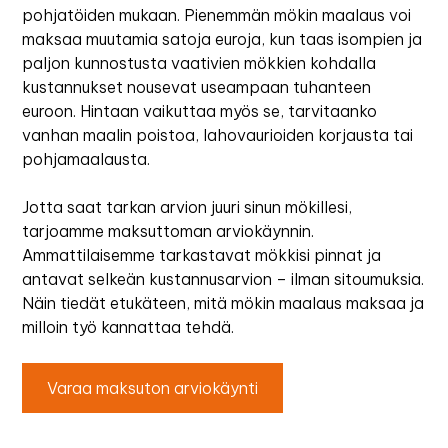
pohjatöiden mukaan. Pienemmän mökin maalaus voi
maksaa muutamia satoja euroja, kun taas isompien ja
paljon kunnostusta vaativien mökkien kohdalla
kustannukset nousevat useampaan tuhanteen
euroon. Hintaan vaikuttaa myös se, tarvitaanko
vanhan maalin poistoa, lahovaurioiden korjausta tai
pohjamaalausta.
Jotta saat tarkan arvion juuri sinun mökillesi,
tarjoamme maksuttoman arviokäynnin.
Ammattilaisemme tarkastavat mökkisi pinnat ja
antavat selkeän kustannusarvion – ilman sitoumuksia.
Näin tiedät etukäteen, mitä mökin maalaus maksaa ja
milloin työ kannattaa tehdä.
Varaa maksuton arviokäynti