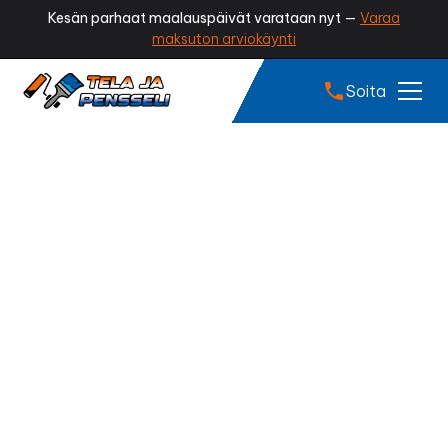
Kesän parhaat maalauspäivät varataan nyt —
Varaa
maksuton arviokäynti
Soita
Mökin maalaus
Akaa
Onko mökkisi ulkoseinät haalistuneet tai alkanut
hilseillä? Ammattilaisen tekemä mökin maalaus
palauttaa vapaa-ajankotisi raikkaan ilmeen, suojaa
rakenteet vaihtelevilta sääolosuhteilta ja pidentää