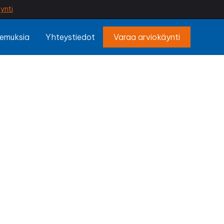
ynti
emuksia
Yhteystiedot
Varaa arviokäynti
kala
isen tekemä mökin
et vaihtelevilta
tuu entistä