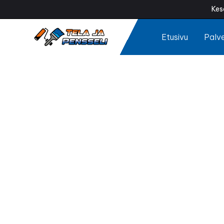
Kes
Etusivu
Palve
Mök
Onko mökkisi ulk
maalaus palautt
sääolosuht