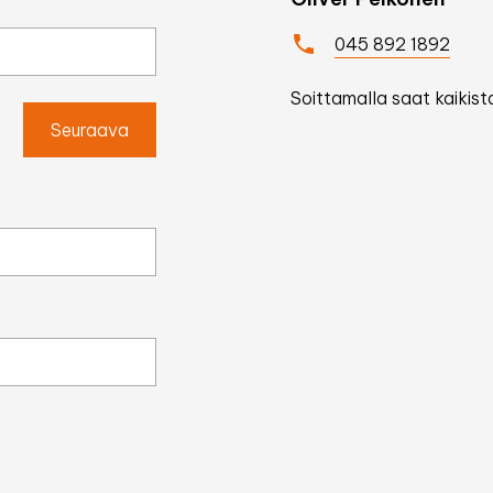
045 892 1892
Soittamalla saat kaikista
Seuraava