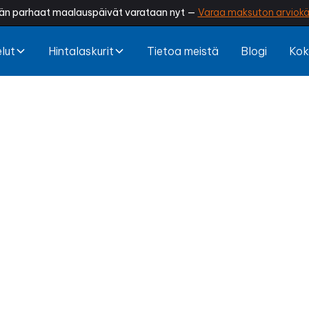
än parhaat maalauspäivät varataan nyt —
Varaa maksuton arviokä
lut
Hintalaskurit
Tietoa meistä
Blogi
Kok
in maalaus Pirk
oseinät haalistuneet tai alkanut hilseillä? Ammattila
aa vapaa-ajankotisi raikkaan ilmeen, suojaa rakente
eilta ja pidentää mökin käyttöikää. Näin mökkeily tun