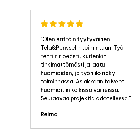
"Olen erittäin tyytyväinen
Tela&Pensselin toimintaan. Työ
a
tehtiin ripeästi, kuitenkin
tinkimättömästi ja laatu
i
huomioiden, ja työn ilo näkyi
toiminnassa. Asiakkaan toiveet
huomioitiin kaikissa vaiheissa.
e
Seuraavaa projektia odotellessa."
elen
Reima