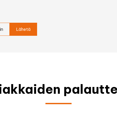
in
iakkaiden palautte