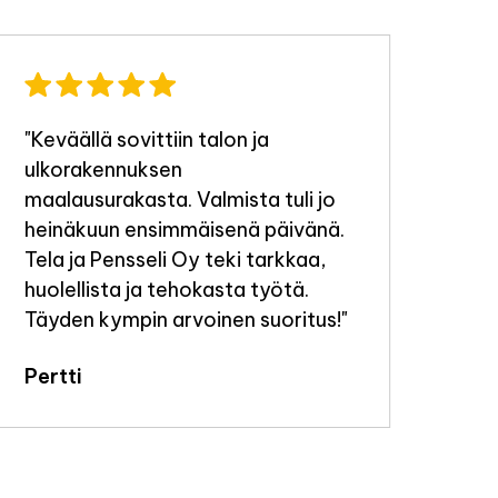
"Keväällä sovittiin talon ja
"Ty
ulkorakennuksen
tek
maalausurakasta. Valmista tuli jo
Jou
heinäkuun ensimmäisenä päivänä.
Tela ja Pensseli Oy teki tarkkaa,
huolellista ja tehokasta työtä.
Täyden kympin arvoinen suoritus!"
Pertti