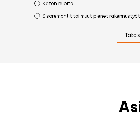
Katon huolto
Sisäremontit tai muut pienet rakennustyöt
Takais
As