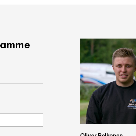
taamme
Oliver Pelkonen