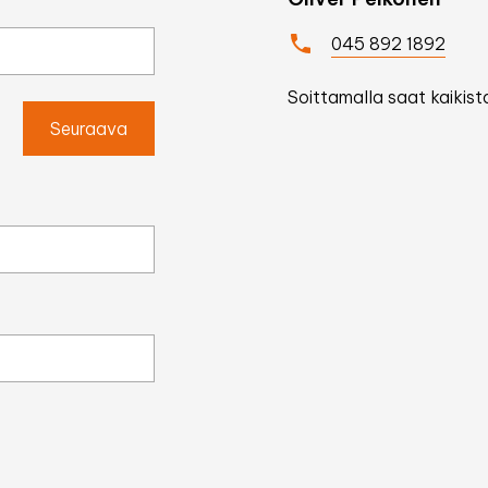
045 892 1892
Soittamalla saat kaikista
Seuraava