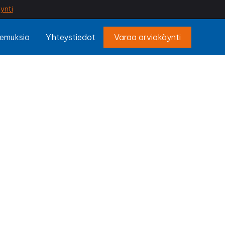
ynti
emuksia
Yhteystiedot
Varaa arviokäynti
ajoki
isen tekemä mökin
et vaihtelevilta
tuu entistä