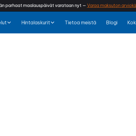
än parhaat maalauspäivät varataan nyt —
Varaa maksuton arviokä
lut
Hintalaskurit
Tietoa meistä
Blogi
Kok
n maalaus Kauh
oseinät haalistuneet tai alkanut hilseillä? Ammattila
aa vapaa-ajankotisi raikkaan ilmeen, suojaa rakente
eilta ja pidentää mökin käyttöikää. Näin mökkeily tun