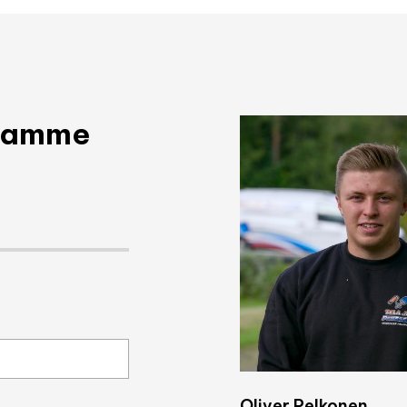
taamme
Oliver Pelkonen