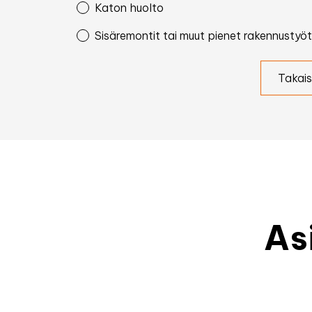
Katon huolto
Sisäremontit tai muut pienet rakennustyöt
Takais
As