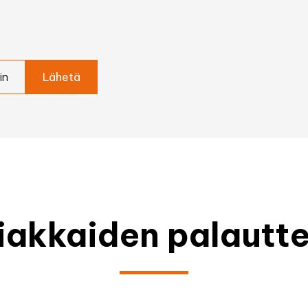
in
iakkaiden palautte