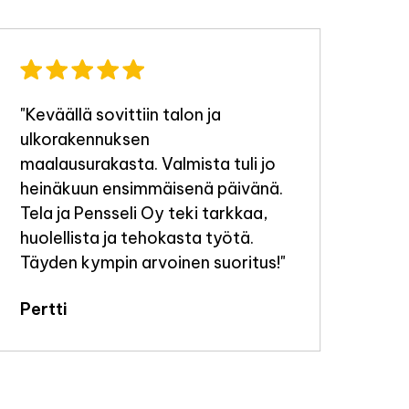
"Keväällä sovittiin talon ja
"Ty
ulkorakennuksen
tek
maalausurakasta. Valmista tuli jo
Jou
heinäkuun ensimmäisenä päivänä.
Tela ja Pensseli Oy teki tarkkaa,
huolellista ja tehokasta työtä.
Täyden kympin arvoinen suoritus!"
Pertti