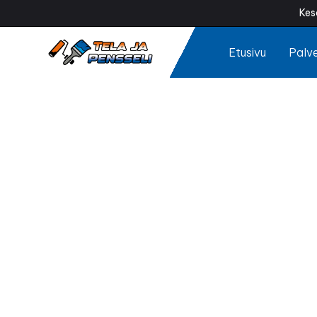
Kes
Etusivu
Palve
Möki
Onko mökkisi ulk
maalaus palautt
sääolosuht