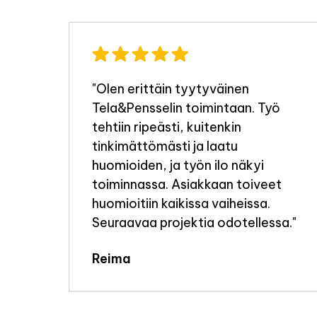
"Olen erittäin tyytyväinen
Tela&Pensselin toimintaan. Työ
a
tehtiin ripeästi, kuitenkin
tinkimättömästi ja laatu
i
huomioiden, ja työn ilo näkyi
toiminnassa. Asiakkaan toiveet
huomioitiin kaikissa vaiheissa.
e
Seuraavaa projektia odotellessa."
elen
Reima