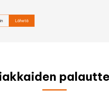
in
iakkaiden palautte