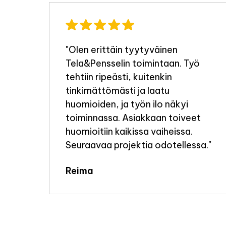
"Olen erittäin tyytyväinen
Tela&Pensselin toimintaan. Työ
a
tehtiin ripeästi, kuitenkin
tinkimättömästi ja laatu
i
huomioiden, ja työn ilo näkyi
toiminnassa. Asiakkaan toiveet
huomioitiin kaikissa vaiheissa.
e
Seuraavaa projektia odotellessa."
elen
Reima