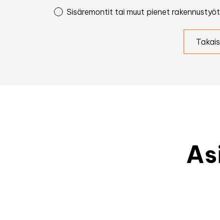
Sisäremontit tai muut pienet rakennustyöt
Takais
As