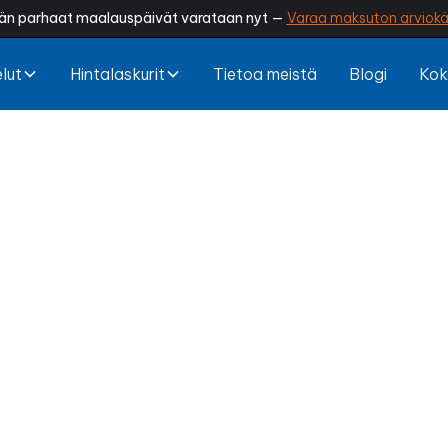
än parhaat maalauspäivät varataan nyt —
Varaa maksuton arviokä
lut
Hintalaskurit
Tietoa meistä
Blogi
Kok
n maalaus Kauh
kulahtaneelta? Onko maali alkanut lohkeilla tai tumm
laus palauttaa rakennuksesi arvokkuuden, suojaa ra
lisää viihtyvyyttä.