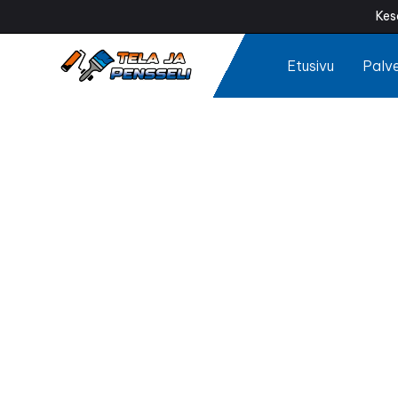
Kes
Etusivu
Palve
Talo
Tuntuuko talosi 
tekemä talon maa