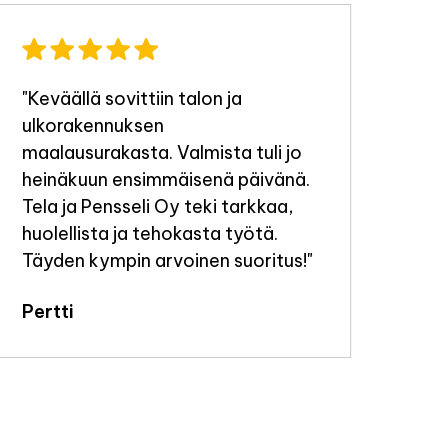
"Keväällä sovittiin talon ja
"Ty
ulkorakennuksen
tek
maalausurakasta. Valmista tuli jo
Jou
heinäkuun ensimmäisenä päivänä.
Tela ja Pensseli Oy teki tarkkaa,
huolellista ja tehokasta työtä.
Täyden kympin arvoinen suoritus!"
Pertti