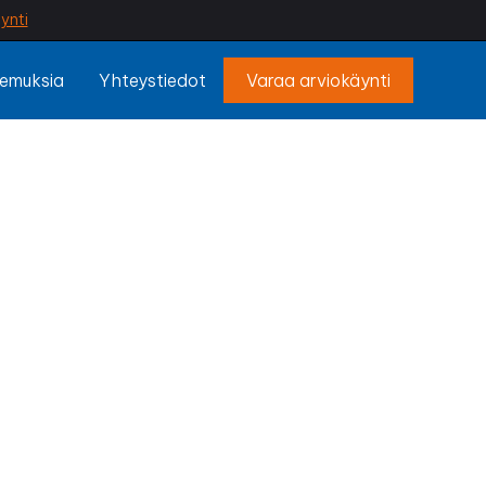
ynti
emuksia
Yhteystiedot
Varaa arviokäynti
ajoki
ua? Ammattilaisen
kenteet säältä ja