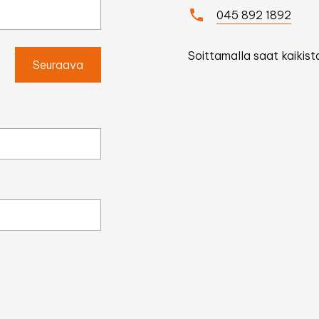
045 892 1892
Soittamalla saat kaikista
Seuraava