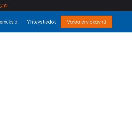
ynti
emuksia
Yhteystiedot
Varaa arviokäynti
äälä
ua? Ammattilaisen
kenteet säältä ja