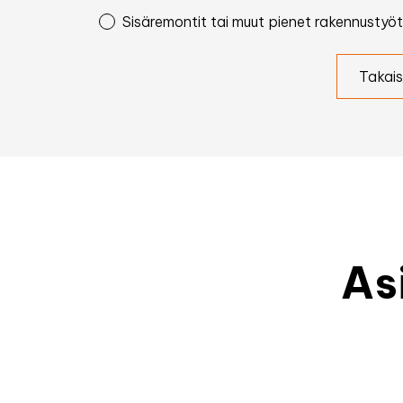
Sisäremontit tai muut pienet rakennustyöt
Takais
As