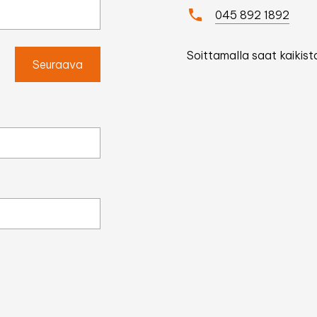
045 892 1892
Soittamalla saat kaikista
Seuraava