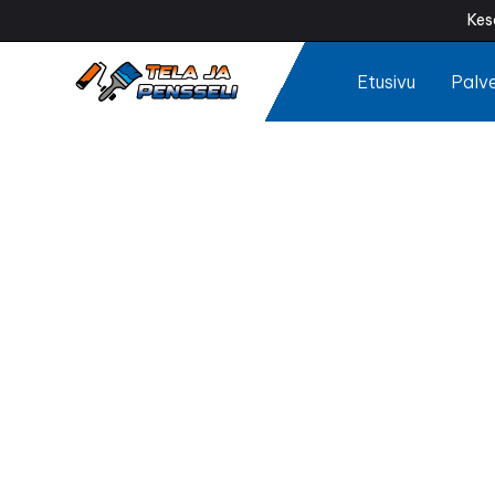
Kes
Etusivu
Palve
Talo
Tuntuuko talosi 
tekemä talon maa