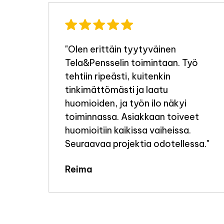
"Olen erittäin tyytyväinen
Tela&Pensselin toimintaan. Työ
a
tehtiin ripeästi, kuitenkin
tinkimättömästi ja laatu
i
huomioiden, ja työn ilo näkyi
toiminnassa. Asiakkaan toiveet
huomioitiin kaikissa vaiheissa.
e
Seuraavaa projektia odotellessa."
elen
Reima