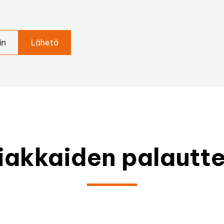
in
iakkaiden palautte