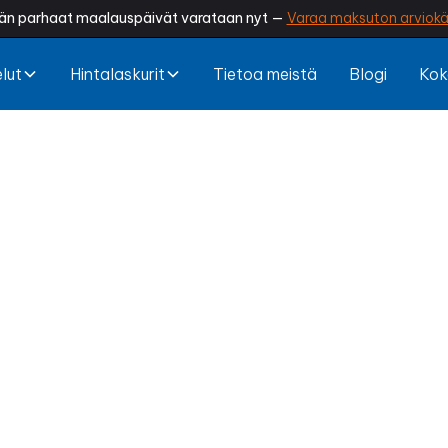
än parhaat maalauspäivät varataan nyt —
Varaa maksuton arviokä
lut
Hintalaskurit
Tietoa meistä
Blogi
Kok
n maalaus Lemp
kulahtaneelta? Onko maali alkanut lohkeilla tai tumm
laus palauttaa rakennuksesi arvokkuuden, suojaa ra
lisää viihtyvyyttä.