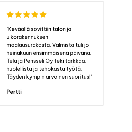
"Keväällä sovittiin talon ja
"Ty
ulkorakennuksen
tek
maalausurakasta. Valmista tuli jo
Jou
heinäkuun ensimmäisenä päivänä.
Tela ja Pensseli Oy teki tarkkaa,
huolellista ja tehokasta työtä.
Täyden kympin arvoinen suoritus!"
Pertti