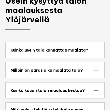
Usein kysyttyä talon
maalauksesta
Ylöjärvellä
Kuinka usein talo kannattaa maalata?
Yleensä puutalon julkisivu maalataan noin 10–15
vuoden välein, riippuen maalityypistä,
Milloin on paras aika maalata talo?
sääolosuhteista ja huollosta. Etelä- ja
länsipuoliset seinät voivat tarvita
Paras aika on keväällä ja kesällä, kun lämpötila
huoltomaalausta aikaisemmin.
on +10–25 °C ja sää on kuiva. Syksylläkin voi
Kuinka kauan talon maalaus kestää?
maalata, jos lämpötila pysyy plussan puolella
eikä sateita ole odotettavissa.
Keskikokoisen omakotitalon maalaus vie
yleensä 3–7 päivää, riippuen talon koosta,
Mitä valmistelutöitä tehdään ennen