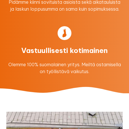
Pidämme kiinni sovituista asioista sekä aikatauluista
ja laskun loppusumma on sama kuin sopimuksessa.
Vastuullisesti kotimainen
Olemme 100% suomalainen yritys. Meiltä ostamisella
on työllistävä vaikutus.