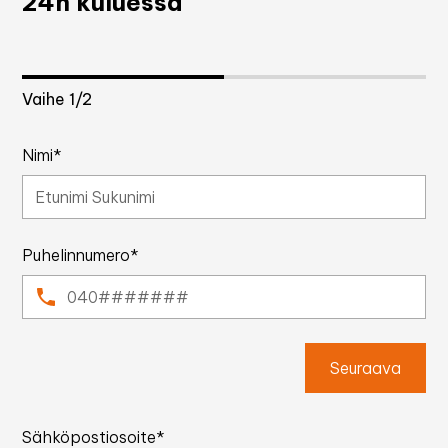
24h kuluessa
Vaihe
1
/2
Nimi*
Puhelinnumero*
Seuraava
Sähköpostiosoite*