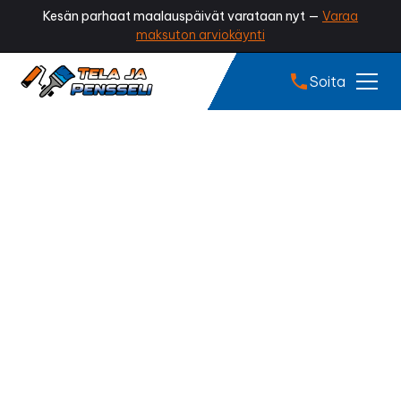
Kesän parhaat maalauspäivät varataan nyt —
Varaa
maksuton arviokäynti
Soita
Talon maalaus
Ylöjärvi
Tuntuuko talosi kulahtaneelta? Onko maali alkanut
lohkeilla tai tummua? Ammattilaisen tekemä talon
maalaus palauttaa rakennuksesi arvokkuuden, suojaa
rakenteet säältä ja lisää viihtyvyyttä.