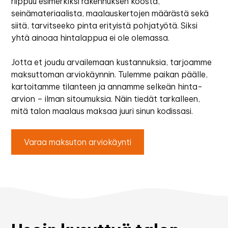
riippuu esimerkiksi rakennuksen koosta,
seinämateriaalista, maalauskertojen määrästä sekä
siitä, tarvitseeko pinta erityistä pohjatyötä. Siksi
yhtä ainoaa hintalappua ei ole olemassa.
Jotta et joudu arvailemaan kustannuksia, tarjoamme
maksuttoman arviokäynnin. Tulemme paikan päälle,
kartoitamme tilanteen ja annamme selkeän hinta-
arvion – ilman sitoumuksia. Näin tiedät tarkalleen,
mitä talon maalaus maksaa juuri sinun kodissasi.
Varaa maksuton arviokäynti