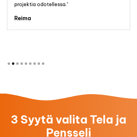
projektia odotellessa."
Reima
Slide 2 of 9.
3 Syytä valita Tela ja
Pensseli