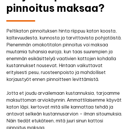
pinnoitus maksaa?
Peltikaton pinnoituksen hinta riippuu katon koosta,
kaltevuudesta, kunnosta ja tarvittavista pohjatöistä.
Pienemmän omakotitalon pinnoitus voi maksaa
muutamia tuhansia euroja, kun taas suurempien ja
enemmän esikäsittelyä vaativien kattojen kohdalla
kustannukset nousevat. Hintaan vaikuttavat
erityisesti pesu, ruosteenpoisto ja mahdolliset
korjaustyöt ennen pinnoitteen levittämistä.
Jotta et joudu arvailemaan kustannuksia, tarjoamme
maksuttoman arviokäynnin. Ammattilaisemme käyvät
katon läpi, kertovat mitä sille kannattaa tehdä ja
antavat selkeän kustannusarvion – ilman sitoumuksia.
Näin tiedät etukäteen, mitä juuri sinun kattosi
pinnoitus maksaa.