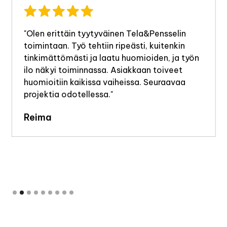
"Olen erittäin tyytyväinen Tela&Pensselin
toimintaan. Työ tehtiin ripeästi, kuitenkin
tinkimättömästi ja laatu huomioiden, ja työn
ilo näkyi toiminnassa. Asiakkaan toiveet
huomioitiin kaikissa vaiheissa. Seuraavaa
projektia odotellessa."
Reima
Slide 2 of 9.