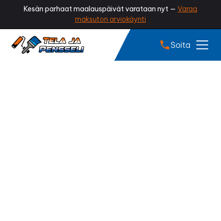
Kesän parhaat maalauspäivät varataan nyt —
Varaa
maksuton arviokäynti
Soita
Tiilikaton pinnoitus
Jalasjärvi
Onko peltikattosi haalistunut, ruosteen täplittämä tai
menettänyt kiiltonsa? Ammattilaisen tekemä
peltikaton pinnoitus pysäyttää kulumisen, suojaa
katon ruostumiselta ja palauttaa sille näyttävän,