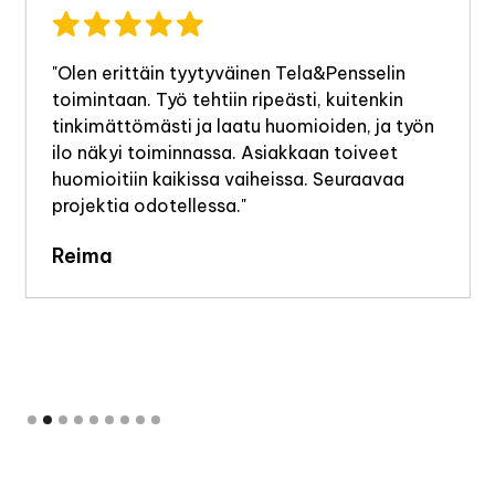
"Olen erittäin tyytyväinen Tela&Pensselin
toimintaan. Työ tehtiin ripeästi, kuitenkin
tinkimättömästi ja laatu huomioiden, ja työn
ilo näkyi toiminnassa. Asiakkaan toiveet
huomioitiin kaikissa vaiheissa. Seuraavaa
projektia odotellessa."
Reima
Slide 2 of 9.