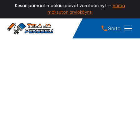
Kesän parhaat maalauspäivät varataan nyt —
Varaa
maksuton arviokäynti
Soita
Tiilikaton pinnoitus
Kurikka
Onko peltikattosi haalistunut, ruosteen täplittämä tai
menettänyt kiiltonsa? Ammattilaisen tekemä
peltikaton pinnoitus pysäyttää kulumisen, suojaa
katon ruostumiselta ja palauttaa sille näyttävän,