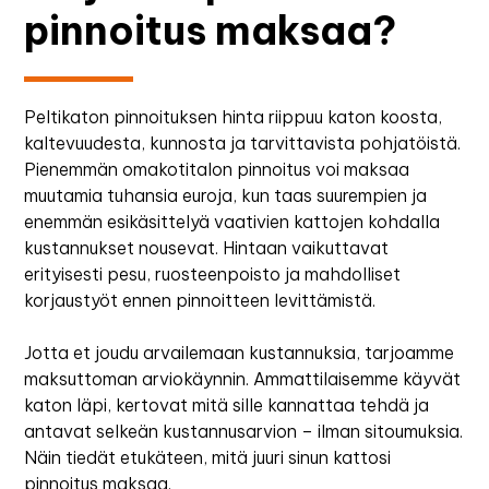
pinnoitus maksaa?
Peltikaton pinnoituksen hinta riippuu katon koosta,
kaltevuudesta, kunnosta ja tarvittavista pohjatöistä.
Pienemmän omakotitalon pinnoitus voi maksaa
muutamia tuhansia euroja, kun taas suurempien ja
enemmän esikäsittelyä vaativien kattojen kohdalla
kustannukset nousevat. Hintaan vaikuttavat
erityisesti pesu, ruosteenpoisto ja mahdolliset
korjaustyöt ennen pinnoitteen levittämistä.
Jotta et joudu arvailemaan kustannuksia, tarjoamme
maksuttoman arviokäynnin. Ammattilaisemme käyvät
katon läpi, kertovat mitä sille kannattaa tehdä ja
antavat selkeän kustannusarvion – ilman sitoumuksia.
Näin tiedät etukäteen, mitä juuri sinun kattosi
pinnoitus maksaa.