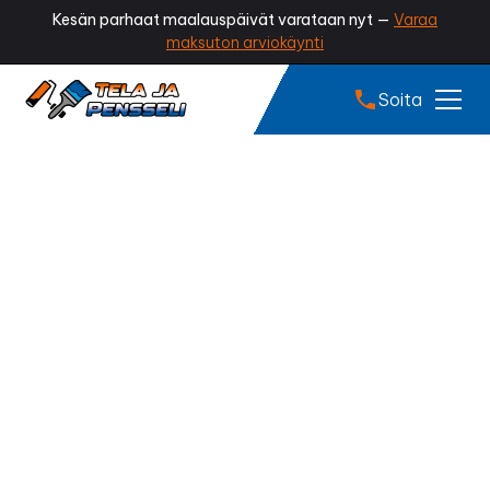
Kesän parhaat maalauspäivät varataan nyt —
Varaa
maksuton arviokäynti
Soita
Tiilikaton pinnoitus
Vaasa
Onko peltikattosi haalistunut, ruosteen täplittämä tai
menettänyt kiiltonsa? Ammattilaisen tekemä
peltikaton pinnoitus pysäyttää kulumisen, suojaa
katon ruostumiselta ja palauttaa sille näyttävän,