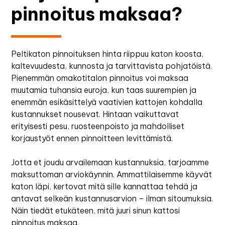
pinnoitus maksaa?
Peltikaton pinnoituksen hinta riippuu katon koosta,
kaltevuudesta, kunnosta ja tarvittavista pohjatöistä.
Pienemmän omakotitalon pinnoitus voi maksaa
muutamia tuhansia euroja, kun taas suurempien ja
enemmän esikäsittelyä vaativien kattojen kohdalla
kustannukset nousevat. Hintaan vaikuttavat
erityisesti pesu, ruosteenpoisto ja mahdolliset
korjaustyöt ennen pinnoitteen levittämistä.
Jotta et joudu arvailemaan kustannuksia, tarjoamme
maksuttoman arviokäynnin. Ammattilaisemme käyvät
katon läpi, kertovat mitä sille kannattaa tehdä ja
antavat selkeän kustannusarvion – ilman sitoumuksia.
Näin tiedät etukäteen, mitä juuri sinun kattosi
pinnoitus maksaa.