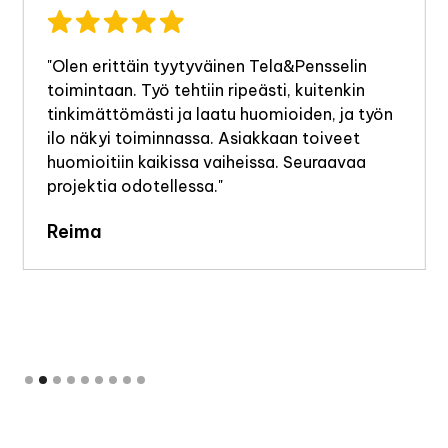
"Olen erittäin tyytyväinen Tela&Pensselin
toimintaan. Työ tehtiin ripeästi, kuitenkin
tinkimättömästi ja laatu huomioiden, ja työn
ilo näkyi toiminnassa. Asiakkaan toiveet
huomioitiin kaikissa vaiheissa. Seuraavaa
projektia odotellessa."
Reima
Slide 2 of 9.