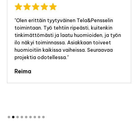
"Olen erittäin tyytyväinen Tela&Pensselin
toimintaan. Työ tehtiin ripeästi, kuitenkin
tinkimättömästi ja laatu huomioiden, ja työn
ilo näkyi toiminnassa. Asiakkaan toiveet
huomioitiin kaikissa vaiheissa. Seuraavaa
projektia odotellessa."
Reima
Slide 2 of 9.