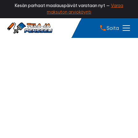
Kesän parhaat maalauspäivät varataan nyt —
Varaa
maksuton arviokäynti
Soita
Tiilikaton pinnoitus
Ylöjärvi
Onko peltikattosi haalistunut, ruosteen täplittämä tai
menettänyt kiiltonsa? Ammattilaisen tekemä
peltikaton pinnoitus pysäyttää kulumisen, suojaa
katon ruostumiselta ja palauttaa sille näyttävän,