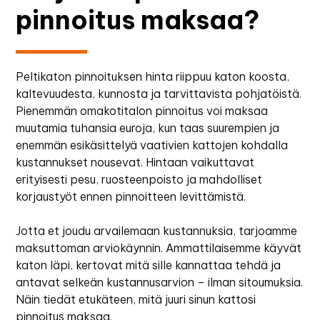
pinnoitus maksaa?
Peltikaton pinnoituksen hinta riippuu katon koosta,
kaltevuudesta, kunnosta ja tarvittavista pohjatöistä.
Pienemmän omakotitalon pinnoitus voi maksaa
muutamia tuhansia euroja, kun taas suurempien ja
enemmän esikäsittelyä vaativien kattojen kohdalla
kustannukset nousevat. Hintaan vaikuttavat
erityisesti pesu, ruosteenpoisto ja mahdolliset
korjaustyöt ennen pinnoitteen levittämistä.
Jotta et joudu arvailemaan kustannuksia, tarjoamme
maksuttoman arviokäynnin. Ammattilaisemme käyvät
katon läpi, kertovat mitä sille kannattaa tehdä ja
antavat selkeän kustannusarvion – ilman sitoumuksia.
Näin tiedät etukäteen, mitä juuri sinun kattosi
pinnoitus maksaa.