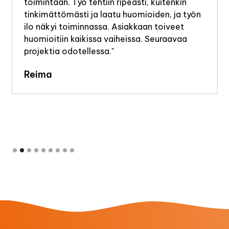
toimintaan. Työ tehtiin ripeästi, kuitenkin
tinkimättömästi ja laatu huomioiden, ja työn
ilo näkyi toiminnassa. Asiakkaan toiveet
huomioitiin kaikissa vaiheissa. Seuraavaa
projektia odotellessa."
Reima
Slide 2 of 9.