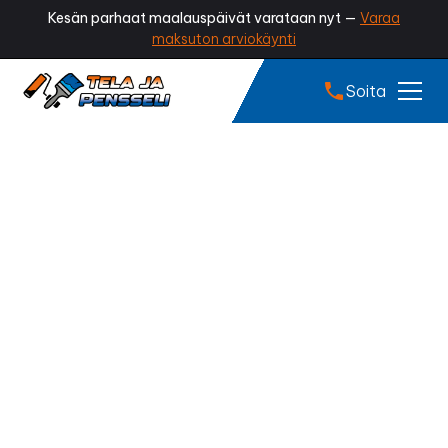
Kesän parhaat maalauspäivät varataan nyt —
Varaa
maksuton arviokäynti
Soita
Sisämaalaus
Kurikka
Kaipaako kotisi piristystä? Onko seinissä kulumaa,
tahroja tai värit vain tuntuvat tunkkaisilta?
Ammattilaisen tekemä sisämaalaus raikastaa kodin
ilmeen, lisää viihtyvyyttä ja antaa tiloille aivan uuden