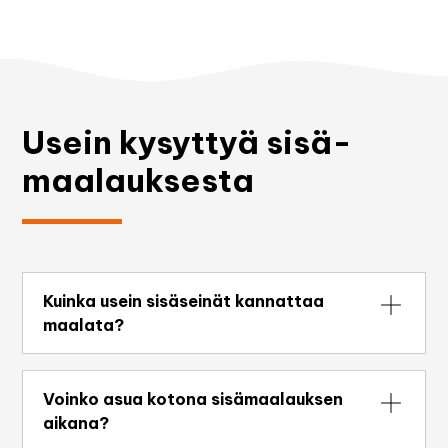
Usein kysyttyä sisä­
maalauksesta
Kuinka usein sisäseinät kannattaa
maalata?
Sisäseinät pysyvät yleensä hyväkuntoisina 7–
12 vuotta, riippuen huoneen käytöstä ja valon
Voinko asua kotona sisämaalauksen
määrästä. Lastenhuoneissa, keittiöissä ja
aikana?
käytävissä maalipinta voi kulua nopeammin,