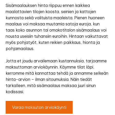
Sisämaalauksen hinta riippuu ennen kaikkea
maalattavien tilojen koosta, seinien ja kattojen
kunnosta sekä valituista maaleista. Pienen huoneen
maalaus voi maksaa muutamia satoja euroja, kun
taas koko asunnon tai omakotitalon sisämaalaus voi
nousta useisiin tuhansiin euroihin. Hintaan vaikuttavat
myös pohjatyöt, kuten reikien paikkaus, hionta ja
pohjamaalaus.
Jotta et joudu arvailemaan kustannuksia, tarjoamme
maksuttoman arviokäynnin. Käymme tilat läpi,
kerromme mitä kannattaa tehdä ja annamme selkeän
hinta-arvion – ilman sitoumuksia. Näin tiedät
tarkalleen, mitä sisämaalaus maksaa juuri sinun
kodissasi.
Varaa maksuton arviokäynti