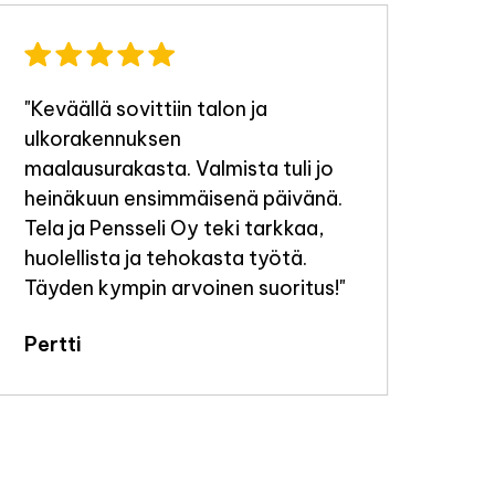
"Keväällä sovittiin talon ja
"Ty
ulkorakennuksen
tek
maalausurakasta. Valmista tuli jo
Jou
heinäkuun ensimmäisenä päivänä.
Tela ja Pensseli Oy teki tarkkaa,
huolellista ja tehokasta työtä.
Täyden kympin arvoinen suoritus!"
Pertti