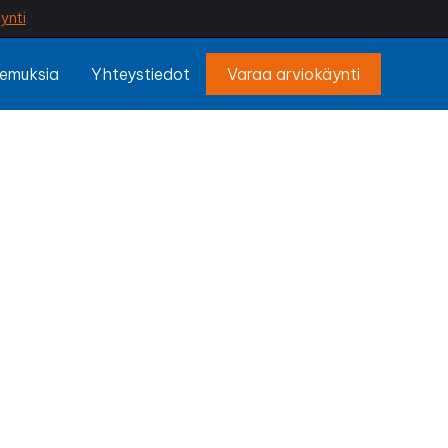
ynti
emuksia
Yhteystiedot
Varaa arviokäynti
koski
 vain tuntuvat
 lisää viihtyvyyttä
tomasti.