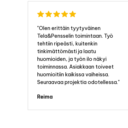
"Olen erittäin tyytyväinen
Tela&Pensselin toimintaan. Työ
a
tehtiin ripeästi, kuitenkin
tinkimättömästi ja laatu
i
huomioiden, ja työn ilo näkyi
toiminnassa. Asiakkaan toiveet
huomioitiin kaikissa vaiheissa.
e
Seuraavaa projektia odotellessa."
elen
Reima