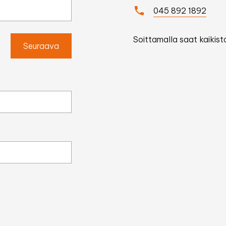
045 892 1892
Soittamalla saat kaikista
Seuraava