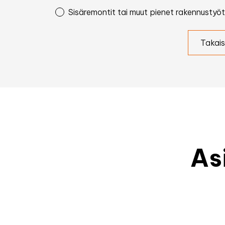
Sisäremontit tai muut pienet rakennustyöt
Takais
As