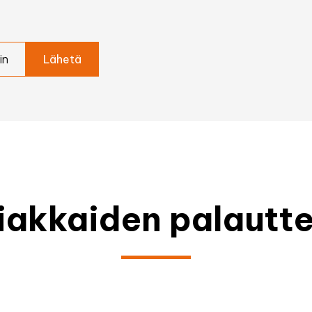
in
iakkaiden palautte