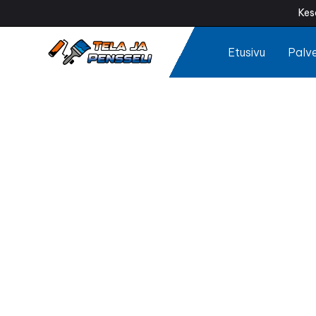
Kes
Etusivu
Palve
Sisä
Kaipaako koti
tunkkaisilta? Amma
ja anta