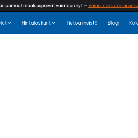
än parhaat maalauspäivät varataan nyt —
Varaa maksuton arviokä
lut
Hintalaskurit
Tietoa meistä
Blogi
Kok
maalaus Valkea
si piristystä? Onko seinissä kulumaa, tahroja tai värit
ttilaisen tekemä sisämaalaus raikastaa kodin ilmeen,
a tiloille aivan uuden tunnelman – nopeasti ja vaivat