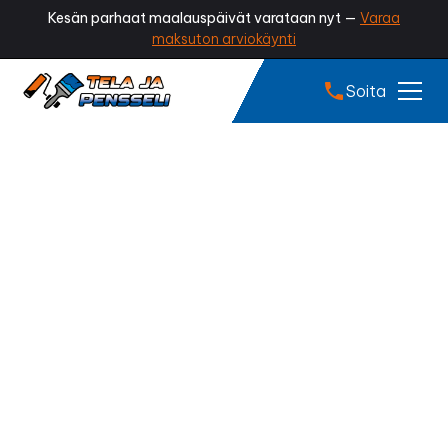
Kesän parhaat maalauspäivät varataan nyt —
Varaa
maksuton arviokäynti
Soita
Sisämaalaus
Lempäälä
Kaipaako kotisi piristystä? Onko seinissä kulumaa,
tahroja tai värit vain tuntuvat tunkkaisilta?
Ammattilaisen tekemä sisämaalaus raikastaa kodin
ilmeen, lisää viihtyvyyttä ja antaa tiloille aivan uuden