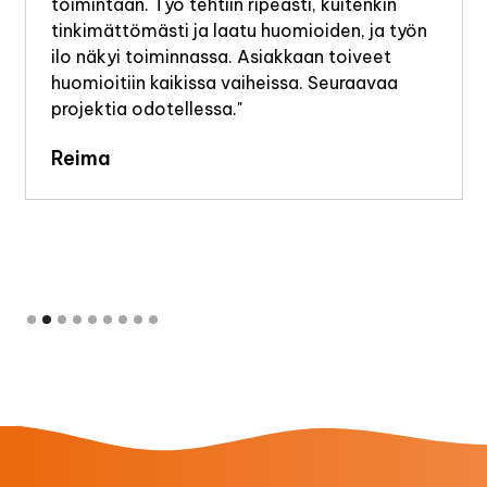
toimintaan. Työ tehtiin ripeästi, kuitenkin
tinkimättömästi ja laatu huomioiden, ja työn
ilo näkyi toiminnassa. Asiakkaan toiveet
huomioitiin kaikissa vaiheissa. Seuraavaa
projektia odotellessa."
Reima
Slide 2 of 9.