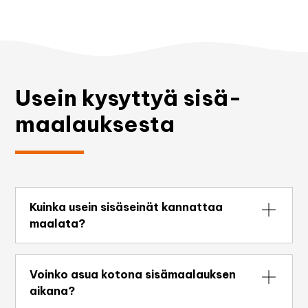
Usein kysyttyä sisä­
maalauksesta
Kuinka usein sisäseinät kannattaa
maalata?
Sisäseinät pysyvät yleensä hyväkuntoisina 7–
12 vuotta, riippuen huoneen käytöstä ja valon
Voinko asua kotona sisämaalauksen
määrästä. Lastenhuoneissa, keittiöissä ja
aikana?
käytävissä maalipinta voi kulua nopeammin,