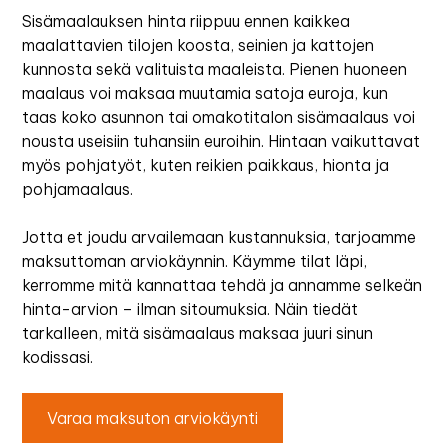
Sisämaalauksen hinta riippuu ennen kaikkea
maalattavien tilojen koosta, seinien ja kattojen
kunnosta sekä valituista maaleista. Pienen huoneen
maalaus voi maksaa muutamia satoja euroja, kun
taas koko asunnon tai omakotitalon sisämaalaus voi
nousta useisiin tuhansiin euroihin. Hintaan vaikuttavat
myös pohjatyöt, kuten reikien paikkaus, hionta ja
pohjamaalaus.
Jotta et joudu arvailemaan kustannuksia, tarjoamme
maksuttoman arviokäynnin. Käymme tilat läpi,
kerromme mitä kannattaa tehdä ja annamme selkeän
hinta-arvion – ilman sitoumuksia. Näin tiedät
tarkalleen, mitä sisämaalaus maksaa juuri sinun
kodissasi.
Varaa maksuton arviokäynti