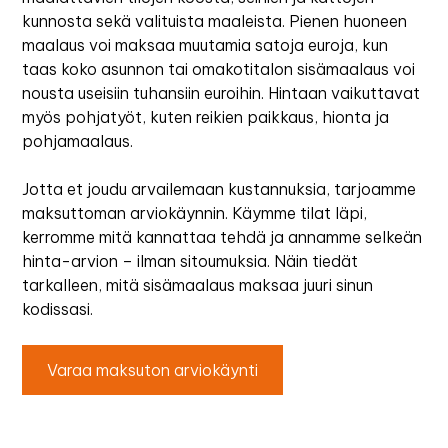
kunnosta sekä valituista maaleista. Pienen huoneen
maalaus voi maksaa muutamia satoja euroja, kun
taas koko asunnon tai omakotitalon sisämaalaus voi
nousta useisiin tuhansiin euroihin. Hintaan vaikuttavat
myös pohjatyöt, kuten reikien paikkaus, hionta ja
pohjamaalaus.
Jotta et joudu arvailemaan kustannuksia, tarjoamme
maksuttoman arviokäynnin. Käymme tilat läpi,
kerromme mitä kannattaa tehdä ja annamme selkeän
hinta-arvion – ilman sitoumuksia. Näin tiedät
tarkalleen, mitä sisämaalaus maksaa juuri sinun
kodissasi.
Varaa maksuton arviokäynti