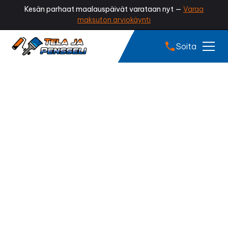
Kesän parhaat maalauspäivät varataan nyt —
Varaa
maksuton arviokäynti
Soita
Sisämaalaus Rauma
Kaipaako kotisi piristystä? Onko seinissä kulumaa,
tahroja tai värit vain tuntuvat tunkkaisilta?
Ammattilaisen tekemä sisämaalaus raikastaa kodin
ilmeen, lisää viihtyvyyttä ja antaa tiloille aivan uuden
tunnelman – nopeasti ja vaivattomasti.