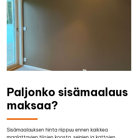
Paljonko sisämaalaus
maksaa?
Sisämaalauksen hinta riippuu ennen kaikkea
maalattavien tilojen koosta, seinien ja kattojen