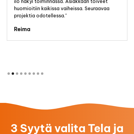
ilo näkyi toiminnassa. Asiakkaan toiveet
huomioitiin kaikissa vaiheissa. Seuraavaa
projektia odotellessa."
Reima
Slide 2 of 9.
3 Syytä valita Tela ja