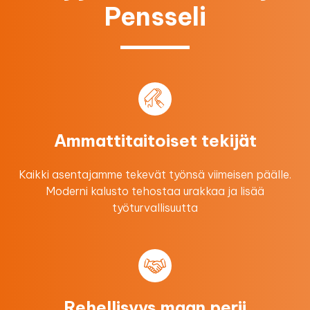
Pensseli
Ammattitaitoiset tekijät
Kaikki asentajamme tekevät työnsä viimeisen päälle.
Moderni kalusto tehostaa urakkaa ​ja lisää
työturvallisuutta
Rehellisyys maan perii