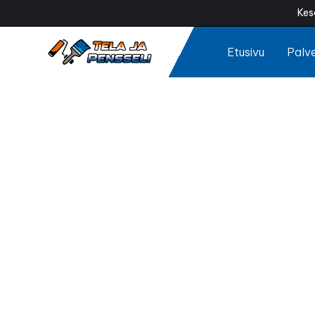
Kes
Etusivu
Palve
Sokke
Tummuuko tai 
Ammattilaisen t