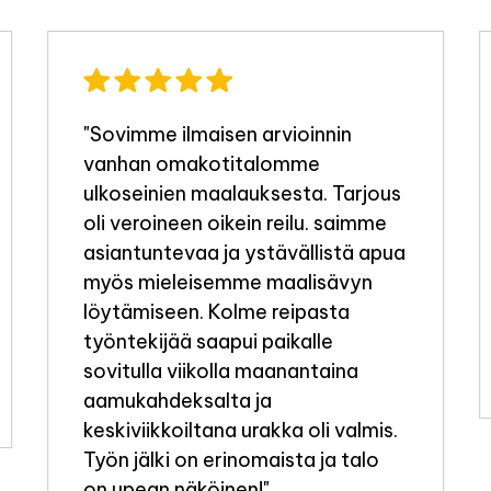
"Sovimme ilmaisen arvioinnin
vanhan omakotitalomme
ulkoseinien maalauksesta. Tarjous
oli veroineen oikein reilu. saimme
asiantuntevaa ja ystävällistä apua
myös mieleisemme maalisävyn
löytämiseen. Kolme reipasta
työntekijää saapui paikalle
sovitulla viikolla maanantaina
aamukahdeksalta ja
keskiviikkoiltana urakka oli valmis.
Työn jälki on erinomaista ja talo
on upean näköinen!"