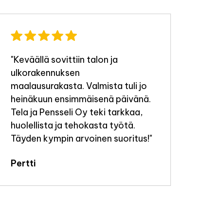
"Keväällä sovittiin talon ja
"Ty
ulkorakennuksen
tek
maalausurakasta. Valmista tuli jo
Jou
heinäkuun ensimmäisenä päivänä.
Tela ja Pensseli Oy teki tarkkaa,
huolellista ja tehokasta työtä.
Täyden kympin arvoinen suoritus!"
Pertti