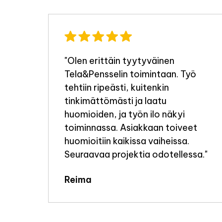
"Olen erittäin tyytyväinen
Tela&Pensselin toimintaan. Työ
a
tehtiin ripeästi, kuitenkin
tinkimättömästi ja laatu
i
huomioiden, ja työn ilo näkyi
toiminnassa. Asiakkaan toiveet
huomioitiin kaikissa vaiheissa.
e
Seuraavaa projektia odotellessa."
elen
Reima