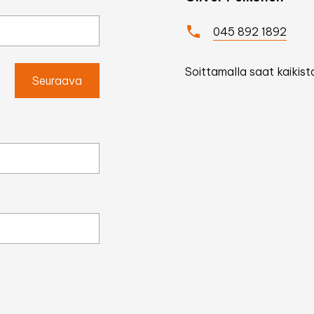
045 892 1892
Soittamalla saat kaikista
Seuraava