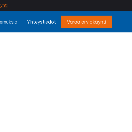
ynti
emuksia
Yhteystiedot
Varaa arviokäynti
alinen
ykö halkeamia?
ojaa perustukset