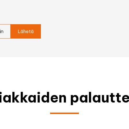
in
iakkaiden palautte