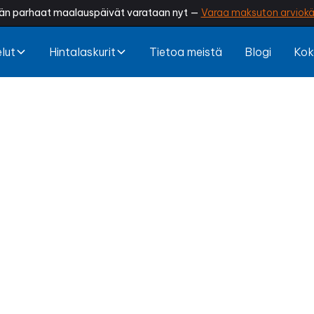
än parhaat maalauspäivät varataan nyt —
Varaa maksuton arviokä
lut
Hintalaskurit
Tietoa meistä
Blogi
Kok
lin maalaus Ika
rapautuuko sokkelisi? Irtoaako maalipinta tai näky
ekemä sokkelin maalaus viimeistelee talosi ilmeen, su
kosteudelta ja pidentää rakennuksen käyttöikää.