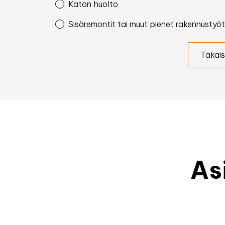
Katon huolto
Sisäremontit tai muut pienet rakennustyöt
Takais
As