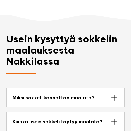
Usein kysyttyä sokkelin
maalauksesta
Nakkilassa
Miksi sokkeli kannattaa maalata?
Sokkelin maalaus ei ole vain esteettinen
toimenpide. Maali suojaa sokkelia kosteudelta,
Kuinka usein sokkeli täytyy maalata?
estää pinnan rapautumista ja halkeamien