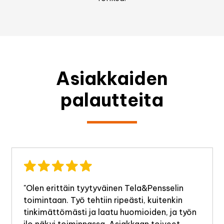
Asiakkaiden
palautteita
"Olen erittäin tyytyväinen Tela&Pensselin
toimintaan. Työ tehtiin ripeästi, kuitenkin
tinkimättömästi ja laatu huomioiden, ja työn
ilo näkyi toiminnassa. Asiakkaan toiveet