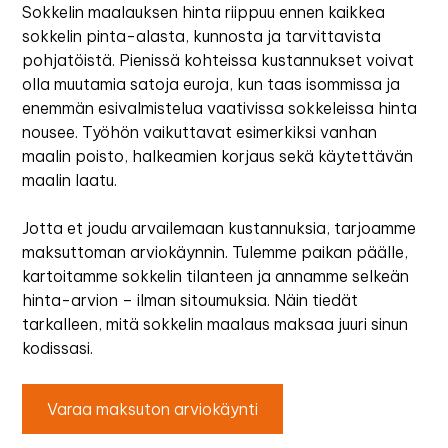
Sokkelin maalauksen hinta riippuu ennen kaikkea
sokkelin pinta-alasta, kunnosta ja tarvittavista
pohjatöistä. Pienissä kohteissa kustannukset voivat
olla muutamia satoja euroja, kun taas isommissa ja
enemmän esivalmistelua vaativissa sokkeleissa hinta
nousee. Työhön vaikuttavat esimerkiksi vanhan
maalin poisto, halkeamien korjaus sekä käytettävän
maalin laatu.
Jotta et joudu arvailemaan kustannuksia, tarjoamme
maksuttoman arviokäynnin. Tulemme paikan päälle,
kartoitamme sokkelin tilanteen ja annamme selkeän
hinta-arvion – ilman sitoumuksia. Näin tiedät
tarkalleen, mitä sokkelin maalaus maksaa juuri sinun
kodissasi.
Varaa maksuton arviokäynti