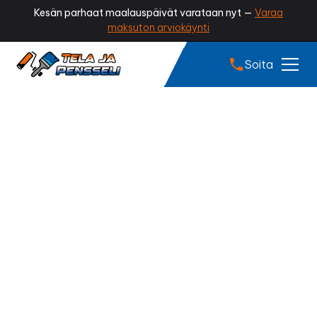
Kesän parhaat maalauspäivät varataan nyt —
Varaa
maksuton arviokäynti
Soita
Sokkelin maalaus
Nakkila
Tummuuko tai rapautuuko sokkelisi? Irtoaako
maalipinta tai näkyykö halkeamia? Ammattilaisen
tekemä sokkelin maalaus viimeistelee talosi ilmeen,
suojaa perustukset kosteudelta ja pidentää