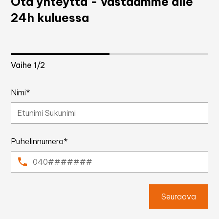
Ota yhteyttä - vastaamme alle
24h kuluessa
Vaihe
1
/2
Nimi*
Puhelinnumero*
Seuraava