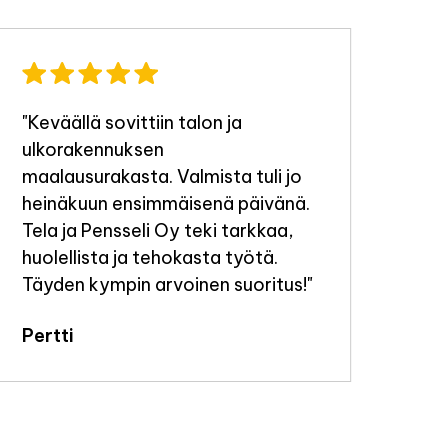
"Keväällä sovittiin talon ja
"Ty
ulkorakennuksen
tek
maalausurakasta. Valmista tuli jo
Jou
heinäkuun ensimmäisenä päivänä.
Tela ja Pensseli Oy teki tarkkaa,
huolellista ja tehokasta työtä.
Täyden kympin arvoinen suoritus!"
Pertti