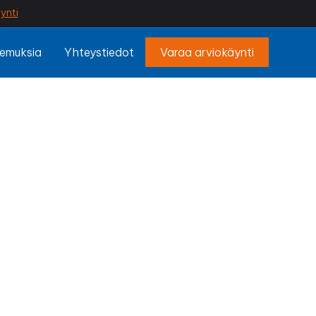
ynti
emuksia
Yhteystiedot
Varaa arviokäynti
äkylä
ykö halkeamia?
ojaa perustukset