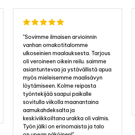
"Sovimme ilmaisen arvioinnin
vanhan omakotitalomme
ulkoseinien maalauksesta. Tarjous
oli veroineen oikein reilu. saimme
asiantuntevaa ja ystävällistä apua
myös mieleisemme maalisävyn
löytämiseen. Kolme reipasta
työntekijää saapui paikalle
sovitulla viikolla maanantaina
aamukahdeksalta ja
keskiviikkoiltana urakka oli valmis.
Työn jälki on erinomaista ja talo
on upean näköinen!"