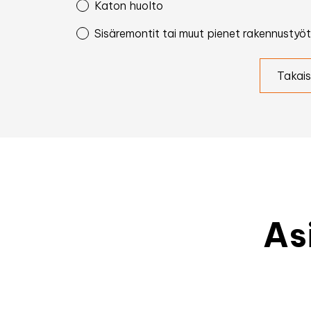
Katon huolto
Sisäremontit tai muut pienet rakennustyöt
Takais
As