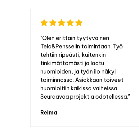
"Olen erittäin tyytyväinen
Tela&Pensselin toimintaan. Työ
a
tehtiin ripeästi, kuitenkin
tinkimättömästi ja laatu
i
huomioiden, ja työn ilo näkyi
toiminnassa. Asiakkaan toiveet
huomioitiin kaikissa vaiheissa.
e
Seuraavaa projektia odotellessa."
elen
Reima