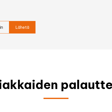
in
iakkaiden palautte