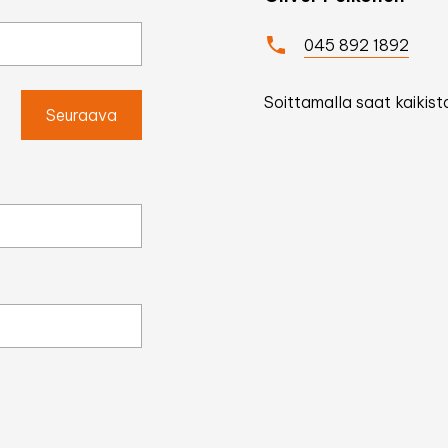
045 892 1892
Soittamalla saat kaikista
Seuraava