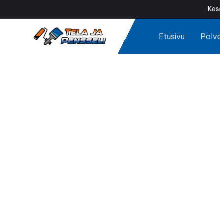
Kes
Etusivu
Palve
Sokk
Tummuuko tai 
Ammattilaisen t