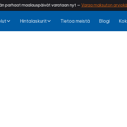
än parhaat maalauspäivät varataan nyt —
Varaa maksuton arviokä
lut
Hintalaskurit
Tietoa meistä
Blogi
Kok
elin maalaus S
rapautuuko sokkelisi? Irtoaako maalipinta tai näky
ekemä sokkelin maalaus viimeistelee talosi ilmeen, su
kosteudelta ja pidentää rakennuksen käyttöikää.