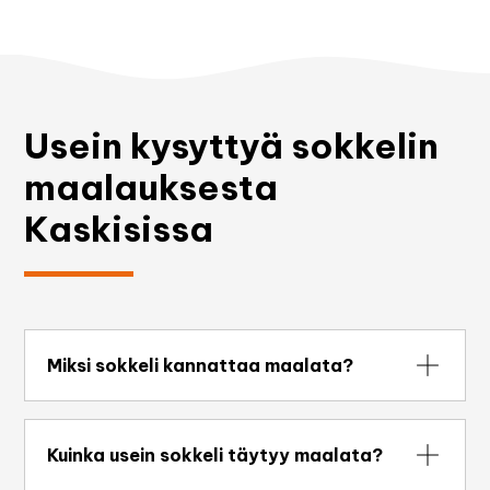
Usein kysyttyä sokkelin
maalauksesta
Kaskisissa
Miksi sokkeli kannattaa maalata?
Sokkelin maalaus ei ole vain esteettinen
toimenpide. Maali suojaa sokkelia kosteudelta,
Kuinka usein sokkeli täytyy maalata?
estää pinnan rapautumista ja halkeamien