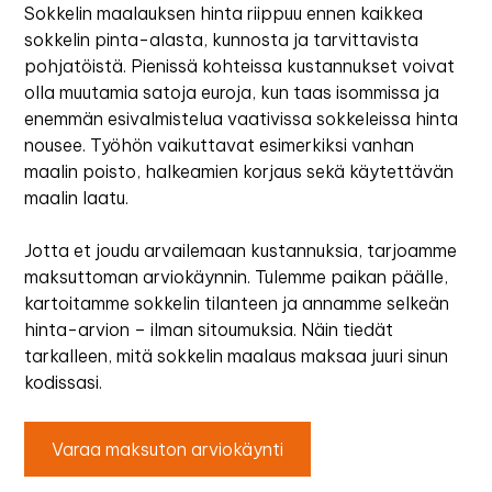
Sokkelin maalauksen hinta riippuu ennen kaikkea
sokkelin pinta-alasta, kunnosta ja tarvittavista
pohjatöistä. Pienissä kohteissa kustannukset voivat
olla muutamia satoja euroja, kun taas isommissa ja
enemmän esivalmistelua vaativissa sokkeleissa hinta
nousee. Työhön vaikuttavat esimerkiksi vanhan
maalin poisto, halkeamien korjaus sekä käytettävän
maalin laatu.
Jotta et joudu arvailemaan kustannuksia, tarjoamme
maksuttoman arviokäynnin. Tulemme paikan päälle,
kartoitamme sokkelin tilanteen ja annamme selkeän
hinta-arvion – ilman sitoumuksia. Näin tiedät
tarkalleen, mitä sokkelin maalaus maksaa juuri sinun
kodissasi.
Varaa maksuton arviokäynti