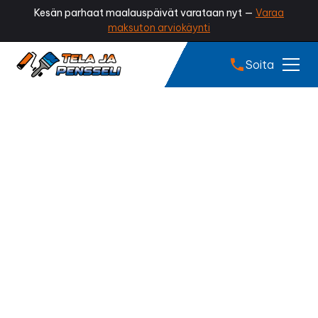
Kesän parhaat maalauspäivät varataan nyt —
Varaa
maksuton arviokäynti
Soita
Sokkelin maalaus
Kaskinen
Tummuuko tai rapautuuko sokkelisi? Irtoaako
maalipinta tai näkyykö halkeamia? Ammattilaisen
tekemä sokkelin maalaus viimeistelee talosi ilmeen,
suojaa perustukset kosteudelta ja pidentää