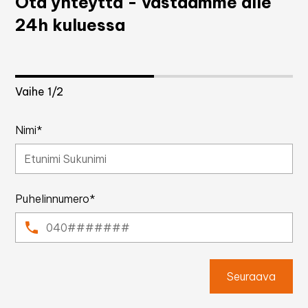
Ota yhteyttä - vastaamme alle
24h kuluessa
Vaihe
1
/2
Nimi*
Puhelinnumero*
Seuraava