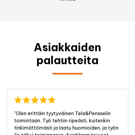
Asiakkaiden
palautteita
"Olen erittäin tyytyväinen Tela&Pensselin
toimintaan. Työ tehtiin ripeästi, kuitenkin
tinkimättömästi ja laatu huomioiden, ja työn
ilo näkyi toiminnassa. Asiakkaan toiveet