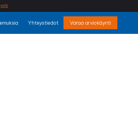
ynti
emuksia
Yhteystiedot
Varaa arviokäynti
rikka
aa katon siistin
ä. Ammattilaisen
a korjauksilta