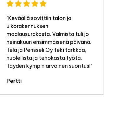
"Keväällä sovittiin talon ja
"Ty
ulkorakennuksen
tek
maalausurakasta. Valmista tuli jo
Jou
heinäkuun ensimmäisenä päivänä.
Tela ja Pensseli Oy teki tarkkaa,
huolellista ja tehokasta työtä.
Täyden kympin arvoinen suoritus!"
Pertti