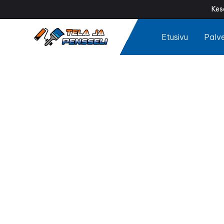
Kes
Etusivu
Palve
Samm
Onko kattosi vi
ulkonäön, estää
tekemä sammal