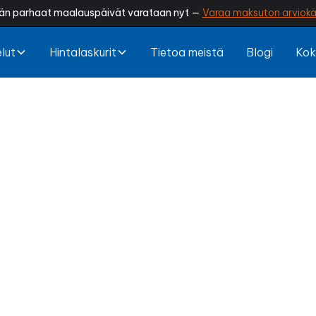
än parhaat maalauspäivät varataan nyt —
Varaa maksuton arviokä
lut
Hintalaskurit
Tietoa meistä
Blogi
Kok
aleen poisto Ku
hertynyt tai sammaloitunut? Sammaleen poisto palautt
 kosteuden kertymistä ja pidentää kattosi käyttöikä
een poisto suojaa rakenteet ja säästää sinut kalliilt