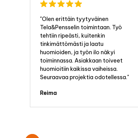
"Olen erittäin tyytyväinen
Tela&Pensselin toimintaan. Työ
a
tehtiin ripeästi, kuitenkin
tinkimättömästi ja laatu
i
huomioiden, ja työn ilo näkyi
toiminnassa. Asiakkaan toiveet
huomioitiin kaikissa vaiheissa.
e
Seuraavaa projektia odotellessa."
elen
Reima