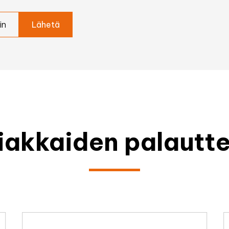
in
iakkaiden palautte