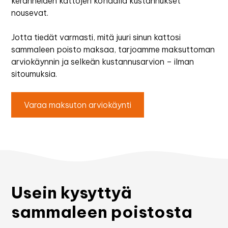
keränneiden kattojen kohdalla kustannukset
nousevat.
Jotta tiedät varmasti, mitä juuri sinun kattosi
sammaleen poisto maksaa, tarjoamme maksuttoman
arviokäynnin ja selkeän kustannusarvion – ilman
sitoumuksia.
Varaa maksuton arviokäynti
Usein kysyttyä
sammaleen poistosta