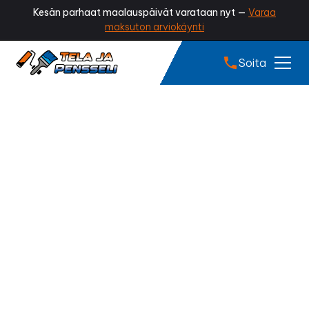
Kesän parhaat maalauspäivät varataan nyt —
Varaa
maksuton arviokäynti
Soita
Sammaleen poisto
Parkano
Onko kattosi vihertynyt tai sammaloitunut?
Sammaleen poisto palauttaa katon siistin ulkonäön,
estää kosteuden kertymistä ja pidentää kattosi
käyttöikää. Ammattilaisen tekemä sammaleen poisto