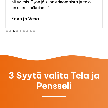
sta ja talo
Slide 4 of 9.
3 Syytä valita Tela ja
Pensseli