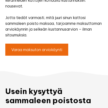
keränneiden kattojen kohdalla kustannukset
nousevat.
Jotta tiedät varmasti, mitä juuri sinun kattosi
sammaleen poisto maksaa, tarjoamme maksuttoman
arviokäynnin ja selkeän kustannusarvion – ilman
sitoumuksia.
Varaa maksuton arviokäynti
Usein kysyttyä
sammaleen poistosta