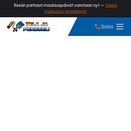
Kesän parhaat maalauspäivät varataan nyt —
Varaa
maksuton arviokäynti
Soita
Sammaleen poisto
Nokia
Onko kattosi vihertynyt tai sammaloitunut?
Sammaleen poisto palauttaa katon siistin ulkonäön,
estää kosteuden kertymistä ja pidentää kattosi
käyttöikää. Ammattilaisen tekemä sammaleen poisto