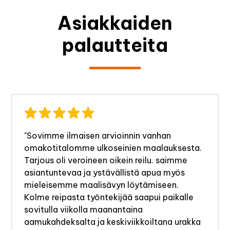
Asiakkaiden
palautteita
anhan
"Keväällä sovittiin talon ja ulkor
aalauksesta.
maalausurakasta. Valmista tuli jo
lu. saimme
ensimmäisenä päivänä. Tela ja Pe
pua myös
teki tarkkaa, huolellista ja tehoka
iseen.
Täyden kympin arvoinen suoritus!
ui paikalle
Pertti
ltana urakka