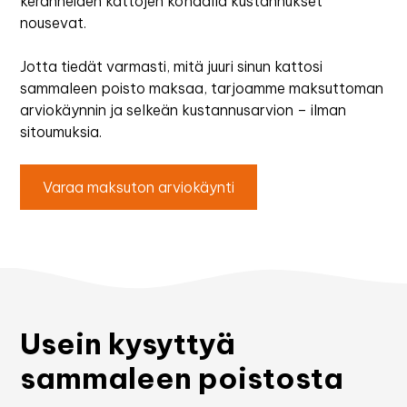
keränneiden kattojen kohdalla kustannukset
nousevat.
Jotta tiedät varmasti, mitä juuri sinun kattosi
sammaleen poisto maksaa, tarjoamme maksuttoman
arviokäynnin ja selkeän kustannusarvion – ilman
sitoumuksia.
Varaa maksuton arviokäynti
Usein kysyttyä
sammaleen poistosta