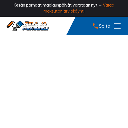
Kesän parhaat maalauspäivät varataan nyt —
Varaa
maksuton arviokäynti
Soita
Sammaleen poisto
Lempäälä
Onko kattosi vihertynyt tai sammaloitunut?
Sammaleen poisto palauttaa katon siistin ulkonäön,
estää kosteuden kertymistä ja pidentää kattosi
käyttöikää. Ammattilaisen tekemä sammaleen poisto