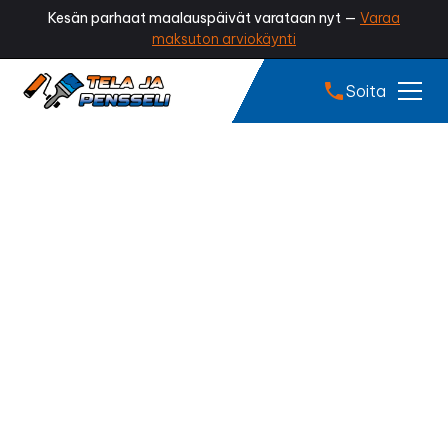
Kesän parhaat maalauspäivät varataan nyt —
Varaa
maksuton arviokäynti
Soita
Sammaleen poisto
Valkeakoski
Onko kattosi vihertynyt tai sammaloitunut?
Sammaleen poisto palauttaa katon siistin ulkonäön,
estää kosteuden kertymistä ja pidentää kattosi
käyttöikää. Ammattilaisen tekemä sammaleen poisto