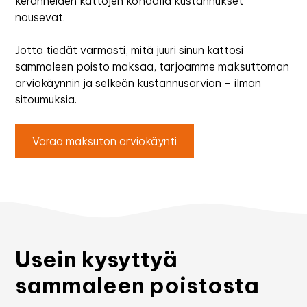
keränneiden kattojen kohdalla kustannukset
nousevat.
Jotta tiedät varmasti, mitä juuri sinun kattosi
sammaleen poisto maksaa, tarjoamme maksuttoman
arviokäynnin ja selkeän kustannusarvion – ilman
sitoumuksia.
Varaa maksuton arviokäynti
Usein kysyttyä
sammaleen poistosta