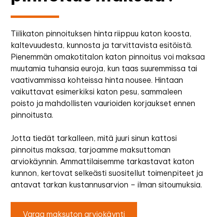
Tiilikaton pinnoituksen hinta riippuu katon koosta,
kaltevuudesta, kunnosta ja tarvittavista esitöistä.
Pienemmän omakotitalon katon pinnoitus voi maksaa
muutamia tuhansia euroja, kun taas suuremmissa tai
vaativammissa kohteissa hinta nousee. Hintaan
vaikuttavat esimerkiksi katon pesu, sammaleen
poisto ja mahdollisten vaurioiden korjaukset ennen
pinnoitusta.
Jotta tiedät tarkalleen, mitä juuri sinun kattosi
pinnoitus maksaa, tarjoamme maksuttoman
arviokäynnin. Ammattilaisemme tarkastavat katon
kunnon, kertovat selkeästi suositellut toimenpiteet ja
antavat tarkan kustannusarvion – ilman sitoumuksia.
Varaa maksuton arviokäynti