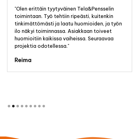
"Olen erittäin tyytyväinen Tela&Pensselin
toimintaan. Työ tehtiin ripeästi, kuitenkin
tinkimättömästi ja laatu huomioiden, ja työn
ilo näkyi toiminnassa. Asiakkaan toiveet
huomioitiin kaikissa vaiheissa. Seuraavaa
projektia odotellessa."
Reima
Slide 2 of 9.