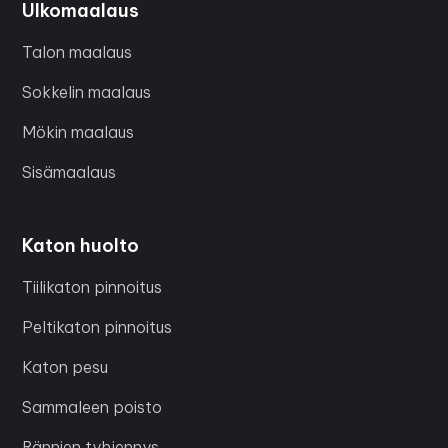
Ulkomaalaus
Talon maalaus
Sokkelin maalaus
Mökin maalaus
Sisämaalaus
Katon huolto
Tiilikaton pinnoitus
Peltikaton pinnoitus
Katon pesu
Sammaleen poisto
Rännien tyhjennys