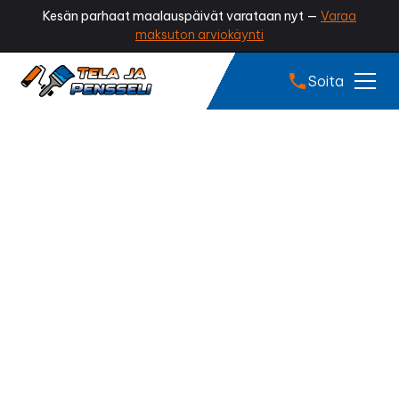
Kesän parhaat maalauspäivät varataan nyt —
Varaa
maksuton arviokäynti
Soita
Tiilikaton pinnoitus
Alavus
Onko kattosi menettänyt värinsä tai alkanut
sammaloitua? Ammattilaisen tekemä tiilikaton
pinnoitus palauttaa katon alkuperäisen ilmeen,
suojaa tiilet kosteudelta ja pidentää katon