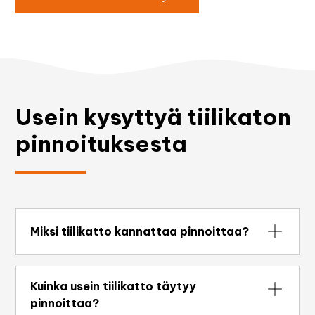
Usein kysyttyä tiilikaton
pinnoituksesta
Miksi tiilikatto kannattaa pinnoittaa?
Pinnoitus suojaa tiiltä kosteudelta ja lialta,
estää sammaleen kasvua ja palauttaa katon
Kuinka usein tiilikatto täytyy
värin. Se pidentää katon käyttöikää
pinnoittaa?
merkittävästi ja voi siirtää kallista