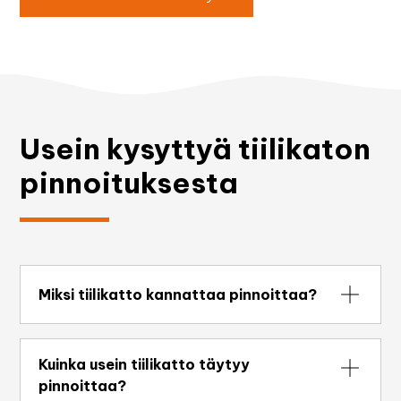
Usein kysyttyä tiilikaton
pinnoituksesta
Miksi tiilikatto kannattaa pinnoittaa?
Pinnoitus suojaa tiiltä kosteudelta ja lialta,
estää sammaleen kasvua ja palauttaa katon
Kuinka usein tiilikatto täytyy
värin. Se pidentää katon käyttöikää
pinnoittaa?
merkittävästi ja voi siirtää kallista