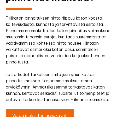
Tiilikaton pinnoituksen hinta riippuu katon koosta,
kaltevuudesta, kunnosta ja tarvittavista esitöistä.
Pienemmän omakotitalon katon pinnoitus voi maksaa
muutamia tuhansia euroja, kun taas suuremmissa tai
vaativammissa kohteissa hinta nousee. Hintaan
vaikuttavat esimerkiksi katon pesu, sammaleen
poisto ja mahdollisten vaurioiden korjaukset ennen
pinnoitusta.
Jotta tiedät tarkalleen, mitä juuri sinun kattosi
pinnoitus maksaa, tarjoamme maksuttoman
arviokäynnin. Ammattilaisemme tarkastavat katon
kunnon, kertovat selkeästi suositellut toimenpiteet ja
antavat tarkan kustannusarvion – ilman sitoumuksia.
Varaa maksuton arviokäynti