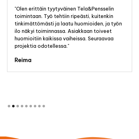
"Olen erittäin tyytyväinen Tela&Pensselin
toimintaan. Työ tehtiin ripeästi, kuitenkin
tinkimättömästi ja laatu huomioiden, ja työn
ilo näkyi toiminnassa. Asiakkaan toiveet
huomioitiin kaikissa vaiheissa. Seuraavaa
projektia odotellessa."
Reima
Slide 2 of 9.