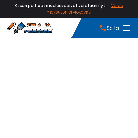
Kesän parhaat maalauspäivät varataan nyt —
Varaa
maksuton arviokäynti
Soita
Tiilikaton pinnoitus
Lempäälä
Onko kattosi menettänyt värinsä tai alkanut
sammaloitua? Ammattilaisen tekemä tiilikaton
pinnoitus palauttaa katon alkuperäisen ilmeen,
suojaa tiilet kosteudelta ja pidentää katon