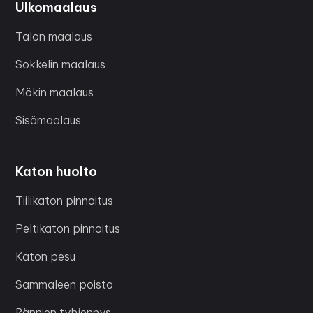
Ulkomaalaus
Talon maalaus
Sokkelin maalaus
Mökin maalaus
Sisämaalaus
Katon huolto
Tiilikaton pinnoitus
Peltikaton pinnoitus
Katon pesu
Sammaleen poisto
Rännien tyhjennys