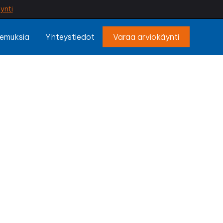
ynti
emuksia
Yhteystiedot
Varaa arviokäynti
us
ilaisen tekemä