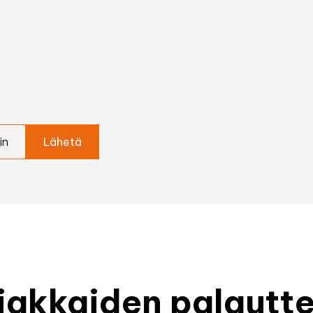
in
iakkaiden palautte