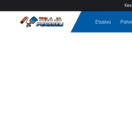
Kes
Etusivu
Palve
T
Onko kattosi 