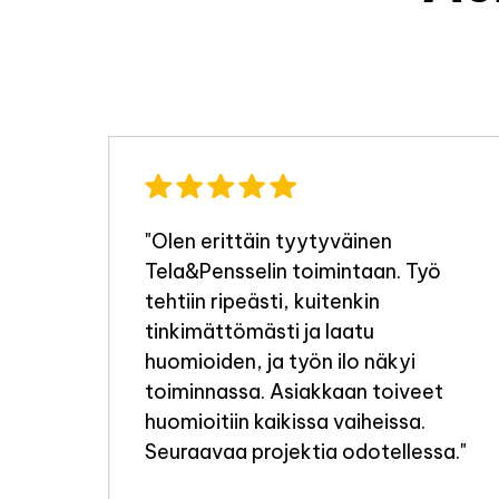
"Olen erittäin tyytyväinen
Tela&Pensselin toimintaan. Työ
a
tehtiin ripeästi, kuitenkin
tinkimättömästi ja laatu
i
huomioiden, ja työn ilo näkyi
toiminnassa. Asiakkaan toiveet
huomioitiin kaikissa vaiheissa.
e
Seuraavaa projektia odotellessa."
elen