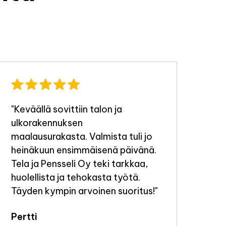
"Keväällä sovittiin talon ja
"Ty
ulkorakennuksen
tek
maalausurakasta. Valmista tuli jo
Jou
heinäkuun ensimmäisenä päivänä.
Tela ja Pensseli Oy teki tarkkaa,
huolellista ja tehokasta työtä.
Täyden kympin arvoinen suoritus!"
Pertti