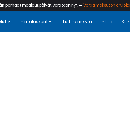
än parhaat maalauspäivät varataan nyt —
Varaa maksuton arviokä
lut
Hintalaskurit
Tietoa meistä
Blogi
Kok
iilikaton pinnoit
Valkeakoski
menettänyt värinsä tai alkanut sammaloitua? Ammatt