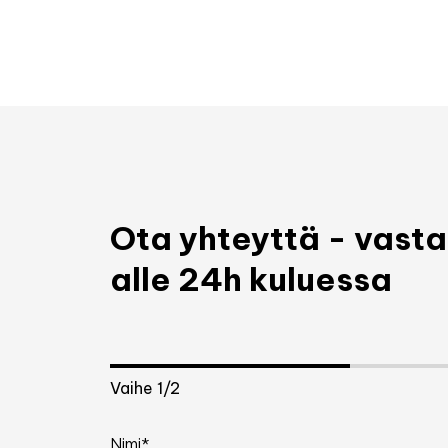
Ota yhteyttä - vas
alle 24h kuluessa
Vaihe
1
/2
Nimi*