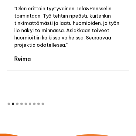
"Olen erittäin tyytyväinen Tela&Pensselin
toimintaan. Työ tehtiin ripeästi, kuitenkin
tinkimättömästi ja laatu huomioiden, ja työn
ilo näkyi toiminnassa. Asiakkaan toiveet
huomioitiin kaikissa vaiheissa. Seuraavaa
projektia odotellessa."
Reima
Slide 2 of 9.