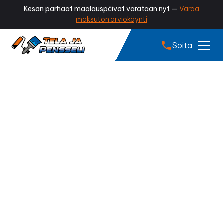
Kesän parhaat maalauspäivät varataan nyt —
Varaa
maksuton arviokäynti
Soita
Tiilikaton pinnoitus
Virrat
Onko kattosi menettänyt värinsä tai alkanut
sammaloitua? Ammattilaisen tekemä tiilikaton
pinnoitus palauttaa katon alkuperäisen ilmeen,
suojaa tiilet kosteudelta ja pidentää katon