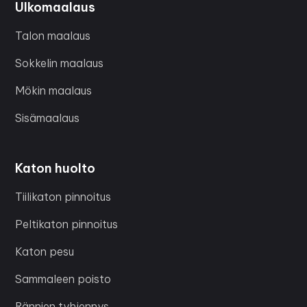
Ulkomaalaus
Talon maalaus
Sokkelin maalaus
Mökin maalaus
Sisämaalaus
Katon huolto
Tiilikaton pinnoitus
Peltikaton pinnoitus
Katon pesu
Sammaleen poisto
Rännien tyhjennys