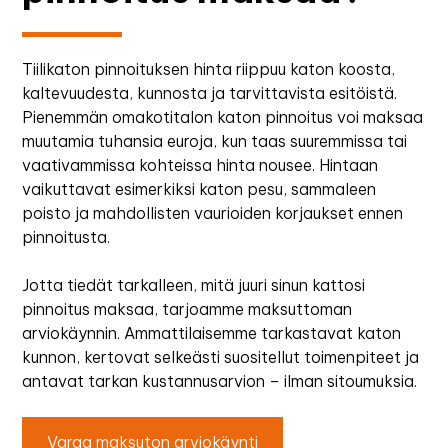
Tiilikaton pinnoituksen hinta riippuu katon koosta,
kaltevuudesta, kunnosta ja tarvittavista esitöistä.
Pienemmän omakotitalon katon pinnoitus voi maksaa
muutamia tuhansia euroja, kun taas suuremmissa tai
vaativammissa kohteissa hinta nousee. Hintaan
vaikuttavat esimerkiksi katon pesu, sammaleen
poisto ja mahdollisten vaurioiden korjaukset ennen
pinnoitusta.
Jotta tiedät tarkalleen, mitä juuri sinun kattosi
pinnoitus maksaa, tarjoamme maksuttoman
arviokäynnin. Ammattilaisemme tarkastavat katon
kunnon, kertovat selkeästi suositellut toimenpiteet ja
antavat tarkan kustannusarvion – ilman sitoumuksia.
Varaa maksuton arviokäynti