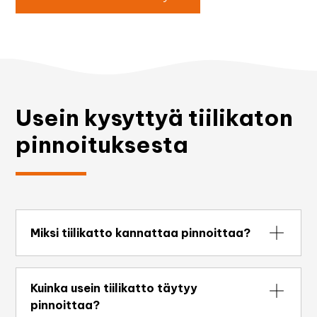
Usein kysyttyä tiilikaton
pinnoituksesta
Miksi tiilikatto kannattaa pinnoittaa?
Pinnoitus suojaa tiiltä kosteudelta ja lialta,
estää sammaleen kasvua ja palauttaa katon
Kuinka usein tiilikatto täytyy
värin. Se pidentää katon käyttöikää
pinnoittaa?
merkittävästi ja voi siirtää kallista