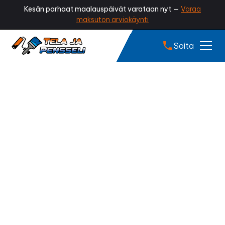
Kesän parhaat maalauspäivät varataan nyt —
Varaa
maksuton arviokäynti
Soita
Tiilikaton pinnoitus
Nakkila
Onko kattosi menettänyt värinsä tai alkanut
sammaloitua? Ammattilaisen tekemä tiilikaton
pinnoitus palauttaa katon alkuperäisen ilmeen,
suojaa tiilet kosteudelta ja pidentää katon