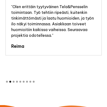
"Olen erittäin tyytyväinen Tela&Pensselin
toimintaan. Työ tehtiin ripeästi, kuitenkin
tinkimättömästi ja laatu huomioiden, ja työn
ilo näkyi toiminnassa. Asiakkaan toiveet
huomioitiin kaikissa vaiheissa. Seuraavaa
projektia odotellessa."
Reima
Slide 2 of 9.