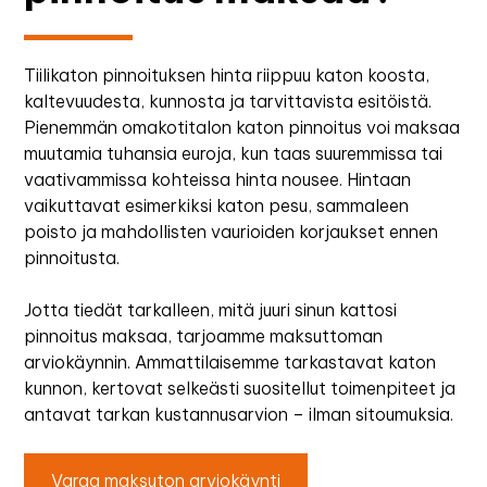
Tiilikaton pinnoituksen hinta riippuu katon koosta,
kaltevuudesta, kunnosta ja tarvittavista esitöistä.
Pienemmän omakotitalon katon pinnoitus voi maksaa
muutamia tuhansia euroja, kun taas suuremmissa tai
vaativammissa kohteissa hinta nousee. Hintaan
vaikuttavat esimerkiksi katon pesu, sammaleen
poisto ja mahdollisten vaurioiden korjaukset ennen
pinnoitusta.
Jotta tiedät tarkalleen, mitä juuri sinun kattosi
pinnoitus maksaa, tarjoamme maksuttoman
arviokäynnin. Ammattilaisemme tarkastavat katon
kunnon, kertovat selkeästi suositellut toimenpiteet ja
antavat tarkan kustannusarvion – ilman sitoumuksia.
Varaa maksuton arviokäynti