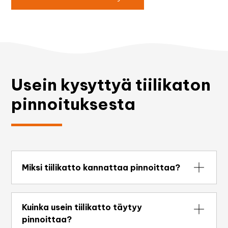
Usein kysyttyä tiilikaton
pinnoituksesta
Miksi tiilikatto kannattaa pinnoittaa?
Pinnoitus suojaa tiiltä kosteudelta ja lialta,
estää sammaleen kasvua ja palauttaa katon
Kuinka usein tiilikatto täytyy
värin. Se pidentää katon käyttöikää
pinnoittaa?
merkittävästi ja voi siirtää kallista