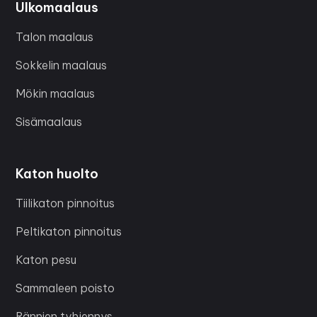
Ulkomaalaus
Talon maalaus
Sokkelin maalaus
Mökin maalaus
Sisämaalaus
Katon huolto
Tiilikaton pinnoitus
Peltikaton pinnoitus
Katon pesu
Sammaleen poisto
Rännien tyhjennys